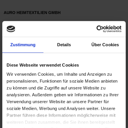
AURO HEIMTEXTILIEN GMBH
Neumöbelmontage in der Verwaltung
VISAN DEUTSCHLAND
Zustimmung
Details
Über Cookies
Umzug des Lagers von Nettetal nach Grefrath
Diese Webseite verwendet Cookies
Umräumarbeiten nach Lagererweiterung
Wir verwenden Cookies, um Inhalte und Anzeigen zu
personalisieren, Funktionen für soziale Medien anbieten
AUTOHAUS TÖNNEMANN COESFELD
zu können und die Zugriffe auf unsere Website zu
80 Kubikmeter Büromöbeltransport von Viersen nach
analysieren. Außerdem geben wir Informationen zu Ihrer
Verwendung unserer Website an unsere Partner für
Coesfeld
soziale Medien, Werbung und Analysen weiter. Unsere
Partner führen diese Informationen möglicherweise mit
SCHLÜTTERSCHE BUCHHANDLUNG
weiteren Daten zusammen, die Sie ihnen bereitgestellt