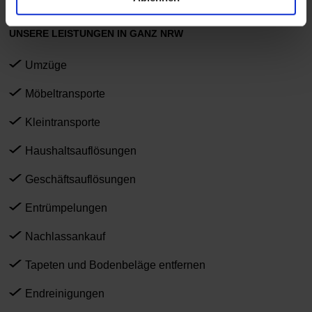
UNSERE LEISTUNGEN IN GANZ NRW
Umzüge
Möbeltransporte
Kleintransporte
Haushaltsauflösungen
Geschäftsauflösungen
Entrümpelungen
Nachlassankauf
Tapeten und Bodenbeläge entfernen
Endreinigungen