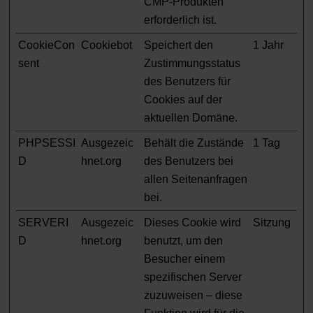
CMP-Produkten
erforderlich ist.
CookieCon
Cookiebot
Speichert den
1 Jahr
sent
Zustimmungsstatus
des Benutzers für
Cookies auf der
aktuellen Domäne.
PHPSESSI
Ausgezeic
Behält die Zustände
1 Tag
D
hnet.org
des Benutzers bei
allen Seitenanfragen
bei.
SERVERI
Ausgezeic
Dieses Cookie wird
Sitzung
D
hnet.org
benutzt, um den
Besucher einem
spezifischen Server
zuzuweisen – diese