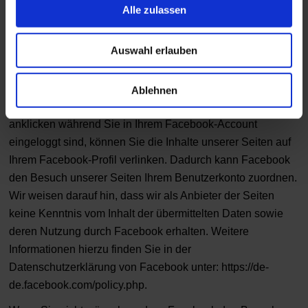
https://developers.facebook.com/docs/plugins/
.
Alle zulassen
Wenn Sie unsere Seiten besuchen, wird über das Plugin
Auswahl erlauben
eine direkte Verbindung zwischen Ihrem Browser und dem
Facebook-Server hergestellt. Facebook erhält dadurch die
Information, dass Sie mit Ihrer IP-Adresse unsere Seite
Ablehnen
besucht haben. Wenn Sie den Facebook "Like-Button"
anklicken während Sie in Ihrem Facebook-Account
eingeloggt sind, können Sie die Inhalte unserer Seiten auf
Ihrem Facebook-Profil verlinken. Dadurch kann Facebook
den Besuch unserer Seiten Ihrem Benutzerkonto zuordnen.
Wir weisen darauf hin, dass wir als Anbieter der Seiten
keine Kenntnis vom Inhalt der übermittelten Daten sowie
deren Nutzung durch Facebook erhalten. Weitere
Informationen hierzu finden Sie in der
Datenschutzerklärung von Facebook unter:
https://de-
de.facebook.com/policy.php
.