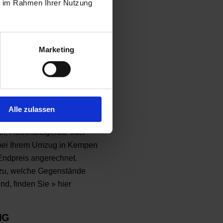
ie im Rahmen Ihrer Nutzung
tpreis, der alle anfallenden
t. Angefangen bei der
 hin zur fachgerechten
Marketing
bel bei einem Umzug in
stransparenz ist uns sehr
verständnisse zu vermeiden.
CHNUNG
Alle zulassen
l, Haushaltsgeräte oder
bei Ihrem Umzug in Kempen
Endpreis angerechnet.
azu, welche Gegenstände
sind, finden Sie
» hier
NG