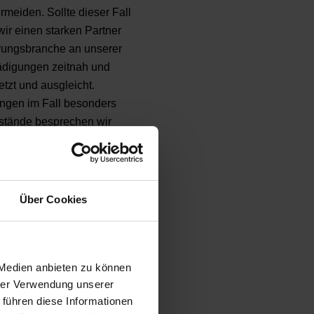
rmeiden. Sollte dieser Fall
wir einen starken Partner
rungsbranche an unserer
ädigungen zeitnah und
etzt und ausgleicht.
ngen im Fall besonders
stände besprechen wir
or Ort unter Beurteilung
führung, die sich bei High-
 in Kempen und ganz NRW
 um die Kundenbetreuung
Über Cookies
SPARENZ
 Medien anbieten zu können
hrer Verwendung unserer
uns auf alle
 führen diese Informationen
 bei Ihrem Umzug in