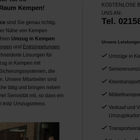
KOSTENLOSE B
 Raum Kempen!
UNS AN:
Tel. 0215
ce
sind Sie genau richtig.
 der Nähe von Kempen
 Ihren
Umzug in Kempen
Unsere Leistunge
ungen
und
Entrümpelungen
hneiderte Lösungen für
Umzüge in K
zug in Kempen mit
Seniorenumz
Sicherungssystemen, die
. Unsere Mitarbeiter sind
Kleintranspor
che tätig und bringen neben
Möbeltranspor
 Seriosität mit, so dass ein
 trotz Umzugsstress
Verkauf und V
Umzugskarto
Transportvers