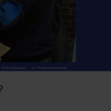
Endreinigungen
Festpreisangebote
?