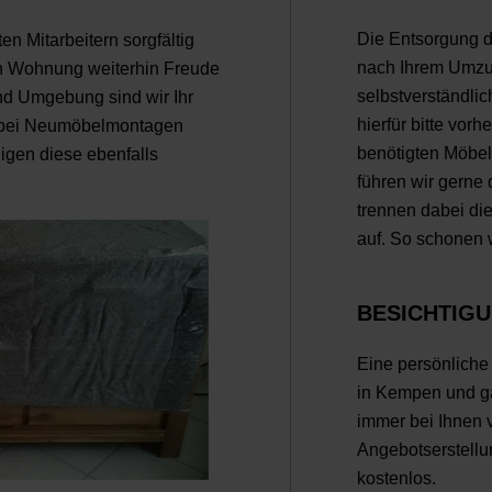
Die Entsorgung d
n Mitarbeitern sorgfältig
nach Ihrem Umzu
uen Wohnung weiterhin Freude
selbstverständli
d Umgebung sind wir Ihr
hierfür bitte vorh
h bei Neumöbelmontagen
benötigten Möbe
digen diese ebenfalls
führen wir gerne
trennen dabei di
auf. So schonen w
BESICHTIG
Eine persönliche
in Kempen und g
immer bei Ihnen 
Angebotserstellu
kostenlos.