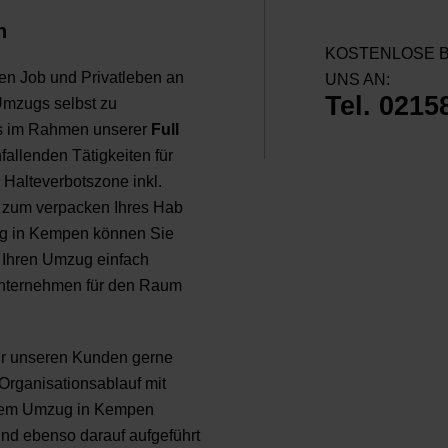
n
KOSTENLOSE B
en Job und Privatleben an
UNS AN:
Tel. 0215
Umzugs selbst zu
ns im Rahmen unserer
Full
fallenden Tätigkeiten für
 Halteverbotszone inkl.
 zum verpacken Ihres Hab
ug in Kempen können Sie
 Ihren Umzug einfach
unternehmen für den Raum
ir unseren Kunden gerne
Organisationsablauf mit
inem Umzug in Kempen
ind ebenso darauf aufgeführt