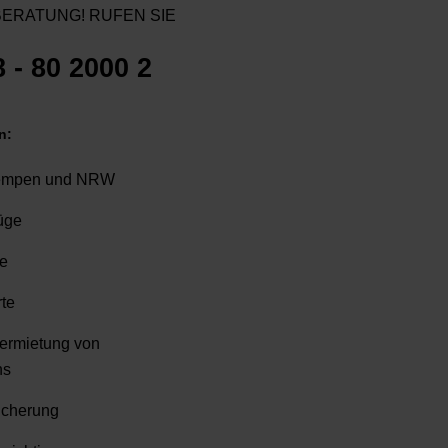
ERATUNG! RUFEN SIE
8 - 80 2000 2
n:
empen und NRW
üge
te
te
ermietung von
ns
icherung