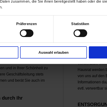
aterialien vorab und Sie
 Daten zusammen, die Sie ihnen bereitgestellt haben oder die s
Kempen einen Fes
n.
sarbeiten. Diese werden vor
Kosten beinhalte
 unserer Mitarbeiter
Versicherung bis
ert. Sie dürfen Ihr
Präferenzen
Statistiken
Montage Ihrer Mö
e Hände legen und Ihr Hab
Kempen, die Prei
erer Mitarbeiter verpacken
wichtig, um Miss
spruch und die
l.
WERTANRE
Auswahl erlauben
ntiquitäten, Echholzmöbeln
de Verpackung sehr wichtig,
Verwertbare Möbe
en und in Ihrer Schönheit zu
Hausrat werden 
sere Geschäftsleitung stets
von uns auf den 
hmen und berät Sie auch im
Informationen d
evtl. verwertbar 
durch Ihr
ENTSORGU