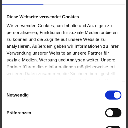
Geschäfts-, Büro- und Praxisauflösungen
Diese Webseite verwendet Cookies
Endreinigung
Wir verwenden Cookies, um Inhalte und Anzeigen zu
Tapeten und Bodenbeläge entfernen
personalisieren, Funktionen für soziale Medien anbieten
zu können und die Zugriffe auf unsere Website zu
Kompetente Nachlassbewertung
analysieren. Außerdem geben wir Informationen zu Ihrer
Verwendung unserer Website an unsere Partner für
Kostenlose Besichtigung
soziale Medien, Werbung und Analysen weiter. Unsere
Kostenlose Angebotserstellung
Partner führen diese Informationen möglicherweise mit
weiteren Daten zusammen, die Sie ihnen bereitgestellt
Festpreisangebote
haben oder die sie im Rahmen Ihrer Nutzung der Dienste
gesammelt haben.
Einwilligungsauswahl
DAS HNE SERVICE TEAM VERSICHERT IHNEN:
Notwendig
Präferenzen