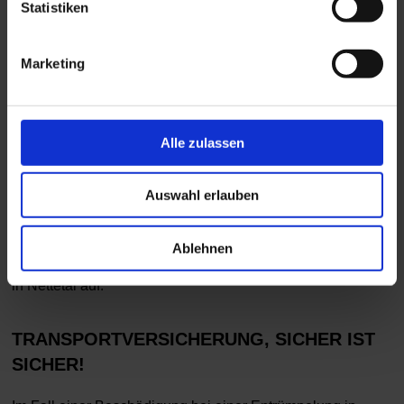
Statistiken
UMWELTGERECHTE ENTSORGUNG
Marketing
Von der Containerstellung bis zur Beseitigung von Tapeten
und Bodenbelägen, wir hinterlassen Ihre Entrümpelung in
Nettetal immer besenrein. Dabei verwerten wir Ihren
Alle zulassen
Nachlass mit sehr viel Fachwissen und Diskretion. Der
Wert wird von uns dem Endpreis angerechnet. Besonders
wichtig ist uns die umweltgerechte Entsorgung, dazu
Auswahl erlauben
arbeiten wir mit zertifizierten Entsorgungsgesellschaften.
Wir kommen für die ordnungsgemäße und fachgerechte
Ablehnen
Entsorgung des entstandenen Mülls bei Ihrer Entrümpelung
in Nettetal auf.
TRANSPORTVERSICHERUNG, SICHER IST
SICHER!